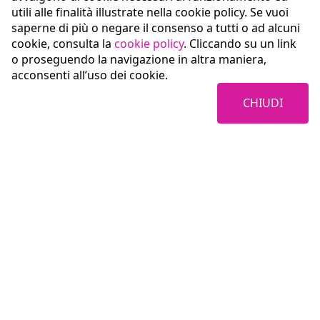
utili alle finalità illustrate nella cookie policy. Se vuoi
saperne di più o negare il consenso a tutti o ad alcuni
cookie, consulta la
cookie policy
. Cliccando su un link
o proseguendo la navigazione in altra maniera,
acconsenti all’uso dei cookie.
CHIUDI
Coopservice Soc.coop.p.A.
Via Rochdale, 5
42122 Reggio Emilia (RE)
tel:
0522/94011
fax:
0522/940128
e-mail:
info@coopservice.it