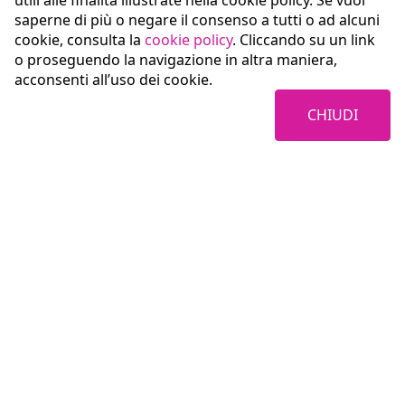
utili alle finalità illustrate nella cookie policy. Se vuoi
saperne di più o negare il consenso a tutti o ad alcuni
cookie, consulta la
cookie policy
. Cliccando su un link
o proseguendo la navigazione in altra maniera,
acconsenti all’uso dei cookie.
CHIUDI
Coopservice Soc.coop.p.A.
Via Rochdale, 5
42122 Reggio Emilia (RE)
tel:
0522/94011
fax:
0522/940128
e-mail:
info@coopservice.it