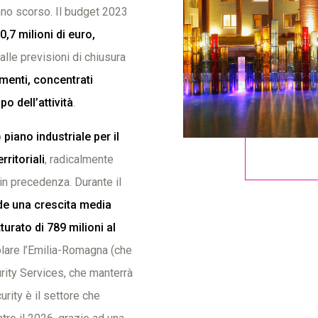
nno scorso. Il budget 2023
,7 milioni di euro,
alle previsioni di chiusura
imenti, concentrati
o dell’attività
.
o
piano industriale per il
ritoriali
, radicalmente
 in precedenza. Durante il
de una crescita media
urato di 789 milioni al
icolare l’Emilia-Romagna (che
urity Services, che manterrà
urity è il settore che