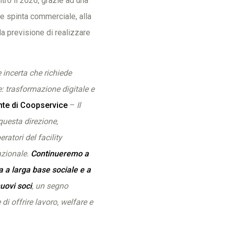
ntro il 2026, grazie ad una
rte spinta commerciale, alla
la previsione di realizzare
incerta che richiede
: trasformazione digitale e
ente di Coopservice
–
Il
questa direzione,
atori del facility
azionale.
Continueremo a
a a larga base sociale e a
uovi soci
, un segno
di offrire lavoro, welfare e