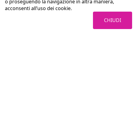
o proseguendo la navigazione in altra maniera,
acconsenti all’uso dei cookie.
CHIUDI
Coopservice Soc.coop.p.A.
Via Rochdale, 5
42122 Reggio Emilia (RE)
tel:
0522/94011
fax:
0522/940128
e-mail:
info@coopservice.it
C.F., P. IVA ed Iscr. al Registro delle Imprese di Reggio Emilia n. 00310180351
©2021 All rights reserved