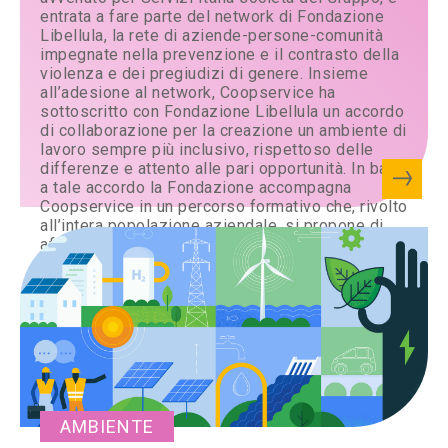
entrata a fare parte del network di Fondazione
Libellula, la rete di aziende-persone-comunità
impegnate nella prevenzione e il contrasto della
violenza e dei pregiudizi di genere. Insieme
all’adesione al network, Coopservice ha
sottoscritto con Fondazione Libellula un accordo
di collaborazione per la creazione un ambiente di
lavoro sempre più inclusivo, rispettoso delle
differenze e attento alle pari opportunità. In base
a tale accordo la Fondazione accompagna
Coopservice in un percorso formativo che, rivolto
all’intera popolazione aziendale, si propone di
affrontare temi sempre più centrali nel mondo
del lavoro contemporaneo: il superamento degli
stereotipi di genere, il riconoscimento dei bias
inconsci, la prevenzione delle discriminazioni e
la costruzione di relazioni professionali fondate
sul rispetto reciproco.
AMBIENTE