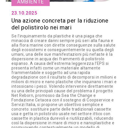
AMBIENTE
23.10.2025
Una azione concreta per la riduzione
del polistirolo nei mari
Se l’inquinamento da plastiche è una piaga che
minaccia di creare danni sempre più seri alla fauna e
alla flora marine con dirette conseguenze sulla salute
degli ecosistemi e conseguentemente su quella degli
umani, una delle sue manifestazioni più nefaste è la
dispersione in acqua dei frammenti di polistirolo
espanso. A causa dell’estrema leggerezza l’EPS si
presenta infatti come un materiale altamente
frammentabile e soggetto ad una rapida
degradazione con il risultato di decomporsi in milioni e
milioni di micro e nano plastiche che inquinano i mari e
intossicano i pesci. Volendo intervenire direttamente
su una delle principali cause del problema il progetto
Net Reborn, promosso da Sea the Change e
Fondazione Cetacea con il sostegno di Coopservice e
Servizi Italia, si propone un obiettivo semplice e
concreto: sostituire parte delle tradizionali cassette
usa e getta in polistirolo usate nel settore ittico con
cassette in plastica durevoli e riutilizzabili, riducendo
così la dispersione in mare di micro e nanoplastiche e
promuovendo contestualmente un modello di