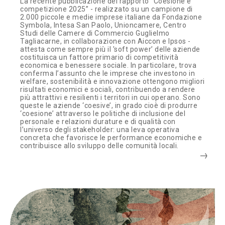
La recente pubblicazione del rapporto “Coesione è
competizione 2025” - realizzato su un campione di
2.000 piccole e medie imprese italiane da Fondazione
Symbola, Intesa San Paolo, Unioncamere, Centro
Studi delle Camere di Commercio Guglielmo
Tagliacarne, in collaborazione con Aiccon e Ipsos -
attesta come sempre più il 'soft power’ delle aziende
costituisca un fattore primario di competitività
economica e benessere sociale. In particolare, trova
conferma l’assunto che le imprese che investono in
welfare, sostenibilità e innovazione ottengono migliori
risultati economici e sociali, contribuendo a rendere
più attrattivi e resilienti i territori in cui operano. Sono
queste le aziende ‘coesive’, in grado cioè di produrre
‘coesione’ attraverso le politiche di inclusione del
personale e relazioni durature e di qualità con
l’universo degli stakeholder: una leva operativa
concreta che favorisce le performance economiche e
contribuisce allo sviluppo delle comunità locali.