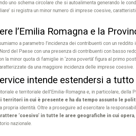
ondo uno schema circolare che si autoalimenta generando le condiz
liare’ si registra un minor numero di imprese coesive, caratteris
ere l’Emilia Romagna e la Provin
 assumiamo a parametro l’incidenza dei contribuenti con un reddito 
 del Nord del Paese con una presenza di contribuenti con basso red
 la minor quota di famiglie in ‘zona povertà’ figura al primo p
caratterizzate da una maggiore incidenza delle imprese coesive.
ervice intende estendersi a tutto i
oriale e territoriale dell’Emilia-Romagna e, in particolare, della 
territori in cui è presente e ha da tempo assunto le poli
la propria identità. Oltre a proseguire ad esercitare la responsabilit
rattere ‘coesivo’ in tutte le aree geografiche in cui opera
itorio nazionale.