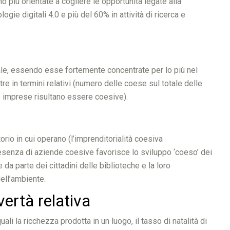
 più orientate a cogliere le opportunità legate alla
ogie digitali 4.0 e più del 60% in attività di ricerca e
nale, essendo esse fortemente concentrate per lo più nel
e in termini relativi (numero delle coese sul totale delle
lle imprese risultano essere coesive).
orio in cui operano (l’imprenditorialità coesiva
a presenza di aziende coesive favorisce lo sviluppo ‘coeso’ dei
 da parte dei cittadini delle biblioteche e la loro
 dell’ambiente.
vertà relativa
li la ricchezza prodotta in un luogo, il tasso di natalità di