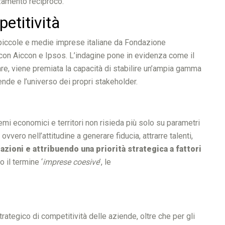
rzamento reciproco.
mpetitività
piccole e medie imprese italiane da Fondazione
con Aiccon e Ipsos. L’indagine pone in evidenza come il
lare, viene premiata la capacità di stabilire un’ampia gamma
ende e l’universo dei propri stakeholder.
temi economici e territori non risieda più solo su parametri
’, ovvero nell’attitudine a generare fiducia, attrarre talenti,
azioni e attribuendo una priorità strategica a fattori
o il termine ‘
imprese coesive
’, le
ategico di competitività delle aziende, oltre che per gli