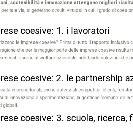
oni, sostenibilità e innovazione ottengono migliori risult
er tale via, si generano circuiti virtuosi in cui il grado di coesi
prese coesive: 1. i lavoratori
terizzano le imprese coesive? Prima di tutto il rapporto inclusivo 
 ragione che per la maggior parte delle imprese coesive risulta 
crescenti risorse al welfare aziendale, adottando soluzioni che
mprese coesive: 2. le partnership 
altà imprenditoriali, anche potenziali competitor, clienti, fornitor
ità di innovazione e sperimentazione, la gestione ‘comune’ della t
i globali.
prese coesive: 3. scuola, ricerca,