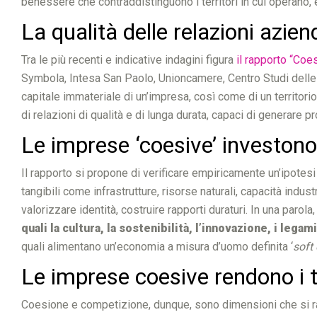
benessere che contraddistinguono i territori in cui operano
La qualità delle relazioni azie
Tra le più recenti e indicative indagini figura
il rapporto “Co
Symbola, Intesa San Paolo, Unioncamere, Centro Studi delle
capitale immateriale di un’impresa, così come di un territorio
di relazioni di qualità e di lunga durata, capaci di generare 
Le imprese ‘coesive’ investono
Il rapporto si propone di verificare empiricamente un’ipotesi 
tangibili come infrastrutture, risorse naturali, capacità indu
valorizzare identità, costruire rapporti duraturi. In una parola
quali la cultura, la sostenibilità, l’innovazione, i lega
quali alimentano un’economia a misura d’uomo definita ‘
soft
Le imprese coesive rendono i ter
Coesione e competizione, dunque, sono dimensioni che si raffo