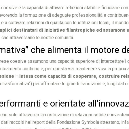
e coesive è la capacità di attivare relazioni stabili e fiduciarie co
favorendo la formazione di adeguate professionalità e contribuen
 e a coltivare relazioni di qualità con le istituzioni locali, il mon
ici destinatari di iniziative filantropiche ed assumono u
ri, che attraversano le nostre comunità.
rmativa” che alimenta il motore d
 imprese coesive assumono una capacità superiore di intercettare 
ambiamento continuo e, per questa via, mantenere viva la propria ada
esione – intesa come capacità di cooperare, costruire rela
trasformativa”) per affrontare le grandi transizioni e, lungi dal 
rformanti e orientate all’innova
che solo attraverso la costruzione di relazioni solide e investend
I dati raccolti nel report della Fondazione Symbola attestano, in