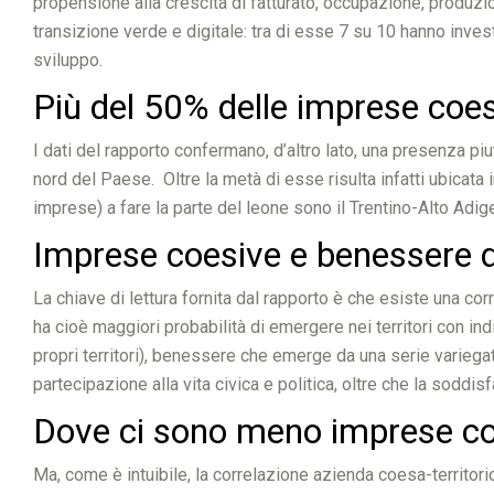
propensione alla crescita di fatturato, occupazione, produzio
transizione verde e digitale: tra di esse 7 su 10 hanno investit
sviluppo.
Più del 50% delle imprese coe
I dati del rapporto confermano, d’altro lato, una presenza 
nord del Paese. Oltre la metà di esse risulta infatti ubicata
imprese) a fare la parte del leone sono il Trentino-Alto Adig
Imprese coesive e benessere dei
La chiave di lettura fornita dal rapporto è che esiste una cor
ha cioè maggiori probabilità di emergere nei territori con indi
propri territori), benessere che emerge da una serie variegata 
partecipazione alla vita civica e politica, oltre che la soddi
Dove ci sono meno imprese coesi
Ma, come è intuibile, la correlazione azienda coesa-territorio