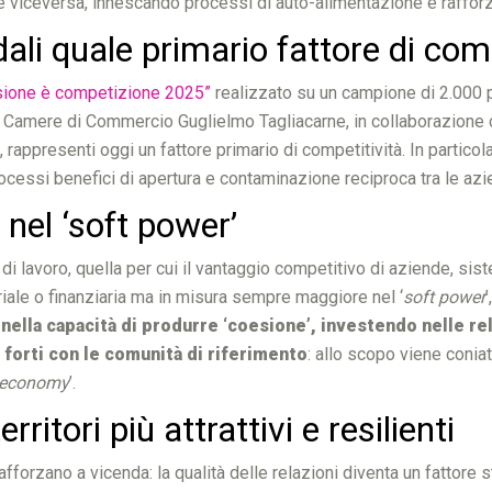
, e viceversa, innescando processi di auto-alimentazione e raffo
ndali quale primario fattore di co
esione è competizione 2025”
realizzato su un campione di 2.000 
 Camere di Commercio Guglielmo Tagliacarne, in collaborazione 
, rappresenti oggi un fattore primario di competitività. In partico
processi benefici di apertura e contaminazione reciproca tra le azi
 nel ‘soft power’
di lavoro, quella per cui il vantaggio competitivo di aziende, sis
striale o finanziaria ma in misura sempre maggiore nel ‘
soft power
,
nella capacità di produrre ‘coesione’, investendo nelle rel
mi forti con le comunità di riferimento
: allo scopo viene coniat
 economy
’.
ritori più attrattivi e resilienti
rzano a vicenda: la qualità delle relazioni diventa un fattore str