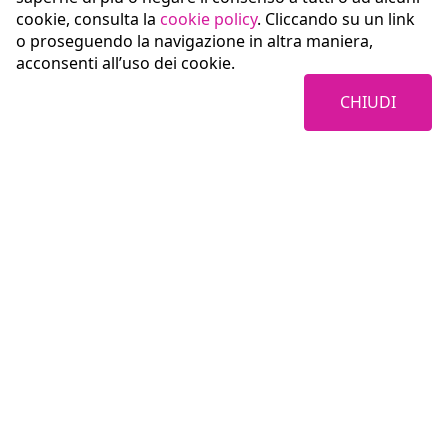
cookie, consulta la
cookie policy
. Cliccando su un link
o proseguendo la navigazione in altra maniera,
acconsenti all’uso dei cookie.
CHIUDI
Coopservice Soc.coop.p.A.
Via Rochdale, 5
42122 Reggio Emilia (RE)
tel:
0522/94011
fax:
0522/940128
e-mail:
info@coopservice.it
C.F., P. IVA ed Iscr. al Registro delle Imprese di Reggio Emilia n. 00310180351