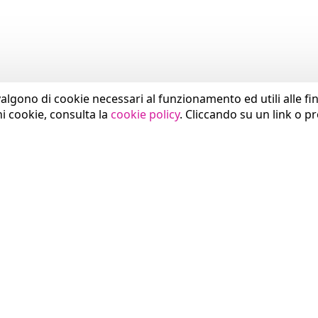
valgono di cookie necessari al funzionamento ed utili alle fina
ni cookie, consulta la
cookie policy
. Cliccando su un link o p
SETTORI
COMUNICAZIONE
Sanità
News
Pubblica Amministrazione
Press Area
Smart City
Eventi