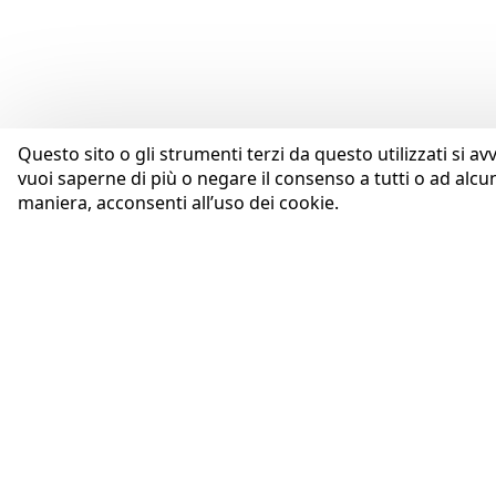
Questo sito o gli strumenti terzi da questo utilizzati si av
vuoi saperne di più o negare il consenso a tutti o ad alcu
maniera, acconsenti all’uso dei cookie.
AZIENDA
Coopservice Soc.coop.p.A.
Profilo
Via Rochdale, 5
Purpose
42122 Reggio Emilia (RE)
Codice Etico
tel:
0522/94011