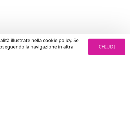
lità illustrate nella cookie policy. Se
CHIUDI
roseguendo la navigazione in altra
LAVORA CON NOI
Cosa trovi in Coopservice
Aurum S.p.A.
Perché sceglierci
Privacy Policy
Come investiamo sulle persone