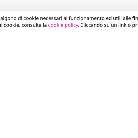
valgono di cookie necessari al funzionamento ed utili alle fina
ni cookie, consulta la
cookie policy
. Cliccando su un link o p
SETTORI
COMUNICAZIONE
Sanità
News
Pubblica Amministrazione
Press Area
Smart City
Eventi
Industria
Brand Identity
Trasporti
Download
GDO e Commercio
Blog Think Magazine
Studi Professionali