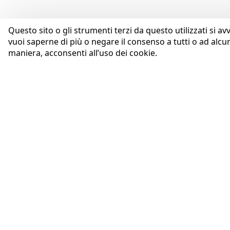
Questo sito o gli strumenti terzi da questo utilizzati si av
vuoi saperne di più o negare il consenso a tutti o ad alcu
maniera, acconsenti all’uso dei cookie.
AZIENDA
Coopservice Soc.coop.p.A.
Profilo
Via Rochdale, 5
Purpose
42122 Reggio Emilia (RE)
Codice Etico
tel:
0522/94011
fax:
0522/940128
Whistleblowing
e-mail:
info@coopservice.it
Governance
Il Gruppo Coopservice
C.F., P. IVA ed Iscr. al Registro delle
Innovazione