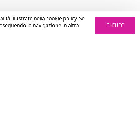
lità illustrate nella cookie policy. Se
CHIUDI
roseguendo la navigazione in altra
LAVORA CON NOI
Cosa trovi in Coopservice
Aurum S.p.A.
Perché sceglierci
Privacy Policy
Come investiamo sulle persone
4W4I / Coopservice Privacy Policy
Con chi collaboriamo
Termini & Condizioni
Welfare e benefits
Credits
Vivi l'esperienza di selezione
Invia il CV old
News